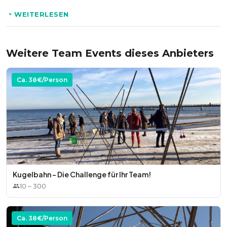
kooperativen Verhaltens bei.
WEITERLESEN
Weitere Team Events dieses Anbieters
Ca.
38
€/Person
Kugelbahn - Die Challenge für Ihr Team!
10
–
300
Ca.
38
€/Person