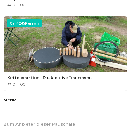
10
–
100
Ca.
42
€/Person
Kettenreaktion - Das kreative Teamevent!
10
–
100
MEHR
Zum Anbieter dieser Pauschale