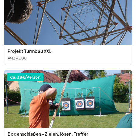
Projekt Turmbau XXL
12
–
200
Ca.
38
€/Person
Bogenschießen - Zielen, lösen, Treffer!