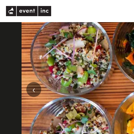
eventinc
‹