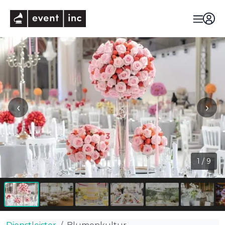
eventinc
‹
›
1
/
9