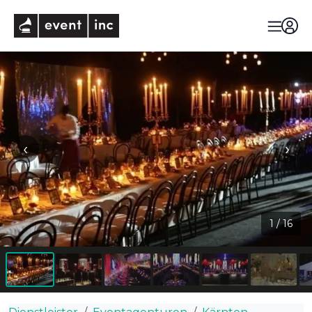
eventinc
‹
›
1
/
16