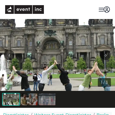
eventinc
‹
›
1
/
3